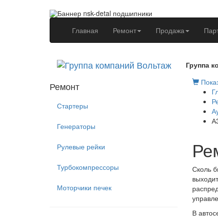
(current)
Главная
Ремонт
Продажа
Пар
Группа к
Показ
Ремонт
Г
Р
Стартеры
А
А
Генераторы
Ре
Рулевые рейки
Турбокомпрессоры
Сколь б
выходит
Моторчики печек
распред
управле
В автос