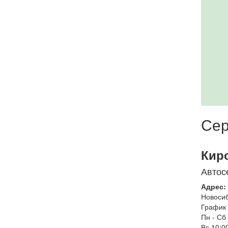
Сер
Кир
Автос
Адрес:
Новоси
График 
Пн - Сб
Вс
10:00