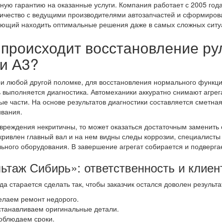
ную гарантию на оказанные услуги. Компания работает с 2005 го
ичество с ведущими производителями автозапчастей и сформирова
ющий находить оптимальные решения даже в самых сложных ситу
 происходит восстановление ру
и А3?
ри любой другой поломке, для восстановления нормального функц
 выполняется диагностика. Автомеханики аккуратно снимают агрег
ые части. На основе результатов диагностики составляется сметна
вания.
вреждения некритичны, то может оказаться достаточным заменить о
кривлен главный вал и на нем видны следы коррозии, специалист
ьного оборудования. В завершение агрегат собирается и подвергае
ьтаж Сибирь»: ответственность и клие
да старается сделать так, чтобы заказчик остался доволен резул
елаем ремонт недорого.
станавливаем оригинальные детали.
облюдаем сроки.