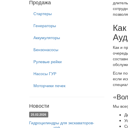
Продажа
длитель
сотрудн
Стартеры
позволя
Как
Генераторы
Ауд
Аккумуляторы
Как и п
Бензонасосы
очередь
составн
Рулевые рейки
обслужи
Если по
Насосы ГУР
если ис
специал
Моторчики печек
«Вол
Новости
Мы всег
Д
25.02.2026
У
Гидроцилиндры для экскаваторов-
С