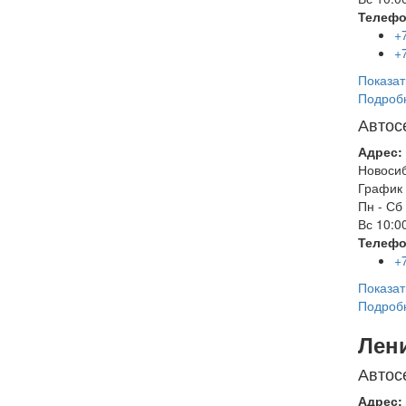
Телефо
+
+
Показат
Подроб
Автос
Адрес:
Новоси
График 
Пн - Сб
Вс
10:00
Телефо
+
Показат
Подроб
Лен
Автос
Адрес: