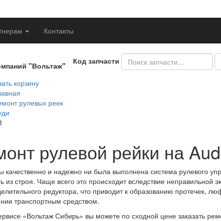
тнерам
Контакты
Код запчасти
омпаний "Вольтаж"
ать корзину
лавная
емонт рулевых реек
уди
3
монт рулевой рейки на Aud
ы качественно и надежно ни была выполнена система рулевого уп
ь из строя. Чаще всего это происходит вследствие неправильной 
елительного редуктора, что приводит к образованию протечек, лю
нии транспортным средством.
ервисе «Вольтаж Сибирь» вы можете по сходной цене заказать рем