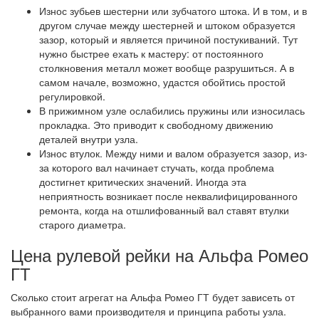
Износ зубьев шестерни или зубчатого штока. И в том, и в
другом случае между шестерней и штоком образуется
зазор, который и является причиной постукиваний. Тут
нужно быстрее ехать к мастеру: от постоянного
столкновения металл может вообще разрушиться. А в
самом начале, возможно, удастся обойтись простой
регулировкой.
В прижимном узле ослабились пружины или износилась
прокладка. Это приводит к свободному движению
деталей внутри узла.
Износ втулок. Между ними и валом образуется зазор, из-
за которого вал начинает стучать, когда проблема
достигнет критических значений. Иногда эта
неприятность возникает после неквалифицированного
ремонта, когда на отшлифованный вал ставят втулки
старого диаметра.
Цена рулевой рейки на Альфа Ромео
ГТ
Сколько стоит агрегат на Альфа Ромео ГТ будет зависеть от
выбранного вами производителя и принципа работы узла.