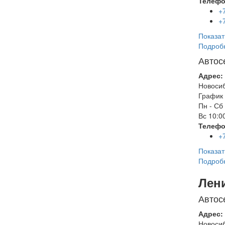
Телефо
+
+
Показат
Подроб
Автос
Адрес:
Новоси
График 
Пн - Сб
Вс
10:00
Телефо
+
Показат
Подроб
Лен
Автос
Адрес:
Новоси