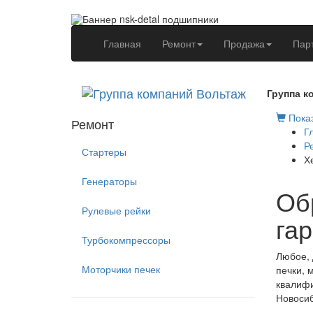
(current)
Главная
Ремонт
Продажа
Пар
Группа к
Показ
Ремонт
Г
Р
Стартеры
Х
Генераторы
Об
Рулевые рейки
га
Турбокомпрессоры
Любое, 
Моторчики печек
печки, 
квалифи
Новосиб