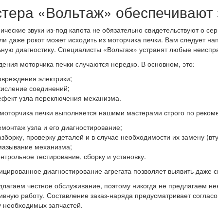
тера «Вольтаж» обеспечивают
ческие звуки из-под капота не обязательно свидетельствуют о се
или даже рокот может исходить из моторчика печки. Вам следует на
ную диагностику. Специалисты «Вольтаж» устранят любые неисправ
ения моторчика печки случаются нередко. В основном, это:
овреждения электрики;
кисление соединений;
ефект узла переключения механизма.
моторчика печки выполняется нашими мастерами строго по реком
емонтаж узла и его диагностирование;
азборку, проверку деталей и в случае необходимости их замену (вту
мазывание механизма;
онтрольное тестирование, сборку и установку.
цированное диагностирование агрегата позволяет выявить даже с
лагаем честное обслуживание, поэтому никогда не предлагаем не
вную работу. Составление заказ-наряда предусматривает согласова
 необходимых запчастей.