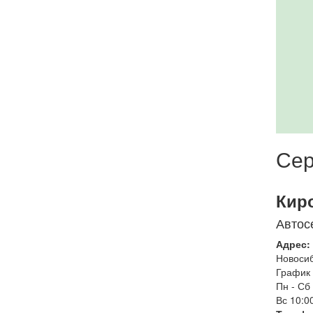
Сер
Кир
Автос
Адрес:
Новоси
График 
Пн - Сб
Вс
10:00