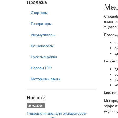
Продажа
Мас
Стартеры
Специфи
свист, 
Генераторы
тщатель
Аккумуляторы
Поврежд
п
Бензонасосы
о
д
Рулевые рейки
Ремонт 
Насосы ГУР
д
р
Моторчики печек
с
к
Квалифи
Новости
Мы пред
эффекти
25.02.2026
подбору
Гидроцилиндры для экскаваторов-