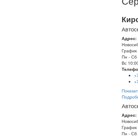
Сер
Кир
Автос
Адрес:
Новоси
График 
Пн - Сб
Вс
10:00
Телефо
+
+
Показат
Подроб
Автос
Адрес:
Новоси
График 
Пн - Сб