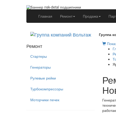
(current)
Главная
Ремонт
Продажа
Пар
Группа к
Показ
Ремонт
Г
Р
Стартеры
Т
Я
Генераторы
Ре
Рулевые рейки
Но
Турбокомпрессоры
Моторчики печек
Генерат
техниче
работаю