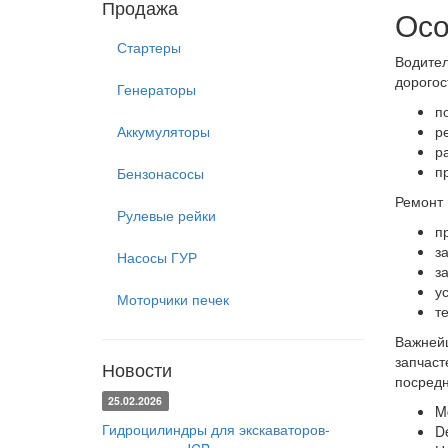
Продажа
Осо
Стартеры
Водител
дорогос
Генераторы
п
Аккумуляторы
р
р
п
Бензонасосы
Ремонт 
Рулевые рейки
п
з
Насосы ГУР
з
у
Моторчики печек
т
Важнейш
запчаст
Новости
посредн
25.02.2026
Mo
Гидроцилиндры для экскаваторов-
D