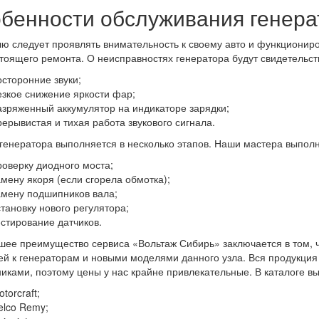
бенности обслуживания генера
ю следует проявлять внимательность к своему авто и функциониро
тоящего ремонта. О неисправностях генератора будут свидетельс
осторонние звуки;
езкое снижение яркости фар;
азряженный аккумулятор на индикаторе зарядки;
рерывистая и тихая работа звукового сигнала.
генератора выполняется в несколько этапов. Наши мастера выпол
роверку диодного моста;
амену якоря (если сгорела обмотка);
амену подшипников вала;
становку нового регулятора;
естирование датчиков.
ее преимущество сервиса «Вольтаж Сибирь» заключается в том, 
ей к генераторам и новыми моделями данного узла. Вся продукция
иками, поэтому цены у нас крайне привлекательные. В каталоге вы
torcraft;
elco Remy;