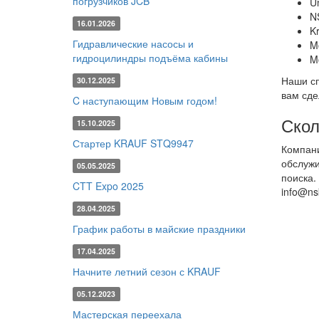
погрузчиков JCB
Un
N
16.01.2026
Kr
Гидравлические насосы и
M
гидроцилиндры подъёма кабины
Mo
Наши сп
30.12.2025
вам сде
C наступающим Новым годом!
Скол
15.10.2025
Стартер KRAUF STQ9947
Компани
обслужи
05.05.2025
поиска.
CTT Expo 2025
info@nsk
28.04.2025
График работы в майские праздники
17.04.2025
Начните летний сезон с KRAUF
05.12.2023
Мастерская переехала