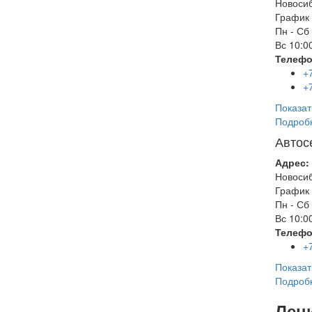
Новоси
График 
Пн - Сб
Вс
10:00
Телефо
+
+
Показат
Подроб
Автос
Адрес:
Новоси
График 
Пн - Сб
Вс
10:00
Телефо
+
Показат
Подроб
Лен