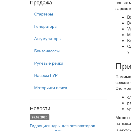
Продажа
наших м
зареком
Стартеры
B
D
Генераторы
Va
M
Аккумуляторы
Kr
C
Бензонасосы
>
При
Рулевые рейки
Насосы ГУР
Помимо 
совсем 
Моторчики печек
Это мож
с
р
Новости
ч
Может п
25.02.2026
натяжки
Гидроцилиндры для экскаваторов-
глазок»