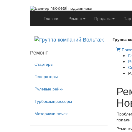
(current)
Главная
Ремонт
Продажа
Пар
Группа к
Показ
Ремонт
Г
Р
Стартеры
С
Р
Генераторы
Ре
Рулевые рейки
Но
Турбокомпрессоры
Моторчики печек
Проблем
попали 
Ремонти