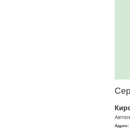
Сер
Кир
Автос
Адрес: