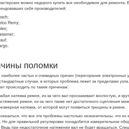
астерских можно недорого купить все необходимое для ремонта. В
ендовавших себя производителей:
osch;
elco Remy;
leo;
essmer;
auf;
argo.
чины поломки
наиболее частых и очевидных причин (перегорание электронных уз
стандартные случаи, в которых проблема лежит за пределами узла
ет происходить по таким причинам:
лабая натяжка ремня, из-за чего вал проскакивает вхолостую, и кр
астяжение ремня, из-за чего также нет достаточного сцепления ме
резмерная натяжка, от которой могут появиться трещины в ремне.
оказаться, что все эти проблемы настолько незначительны, что их 
. Но для правильной регулировки понадобится измерительное обор
. Ведь при недостаточном натяжении вал не будет вращаться. Сли