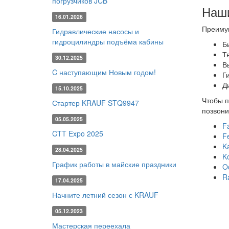
погрузчиков JCB
Наши
16.01.2026
Преиму
Гидравлические насосы и
гидроцилиндры подъёма кабины
Б
Т
30.12.2025
В
C наступающим Новым годом!
Г
Д
15.10.2025
Чтобы п
Стартер KRAUF STQ9947
позвони
05.05.2025
F
CTT Expo 2025
Fe
K
28.04.2025
K
График работы в майские праздники
O
R
17.04.2025
Начните летний сезон с KRAUF
05.12.2023
Мастерская переехала