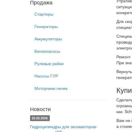
Утратив
Продажа
ситуаци
конкрет
Стартеры
Для ско
Генераторы
специал
Специал
Аккумуляторы
проведу
электро
Бензонасосы
Ремонт 
При зна
Рулевые рейки
Вернуть
Насосы ГУР
генерат
Купи
Моторчики печек
Сделать
огромны
Новости
как: Sch
25.02.2026
Вам не 
а стоим
Гидроцилиндры для экскаваторов-