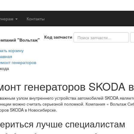
тнерам
Контакты
Код запчасти
омпаний "Вольтаж"
ать корзину
лавная
емонт генераторов
кода
монт генераторов SKODA в
ажным узлом внутреннего устройства автомобилей SKODA являетс
нкции можно считать серьезной поломкой. Компания « Вольтаж Си
оров SKODA в Новосибирске.
ериться лучше специалистам