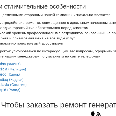
 отличительные особенности
щественными сторонами нашей компании изначально являются:
ыстродействие ремонта, совмещенное с идеальным качеством вып
вердые гарантийные обязательства перед клиентом.
ысокий уровень профессионализма сотрудников, основанный на пр
ибкая и приемлемая цена на все виды услуг.
инамично пополняемый ассортимент.
роконсультироваться по интересующим вас вопросам, оформить за
те нашим менеджерам по указанным на сайте телефонам.
abia (Фабия)
licia (Фелиция)
aroq (Карок)
odiaq (Кодиак)
ctavia (Октавия)
apid (Рапид)
Чтобы заказать ремонт генера