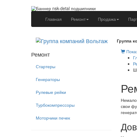
(current)
Главная
Ремонт
Продажа
Пар
Группа к
Показ
Ремонт
Г
Р
Стартеры
Ш
Генераторы
Ре
Рулевые рейки
Немалов
Турбокомпрессоры
свои фу
генерат
Моторчики печек
Дов