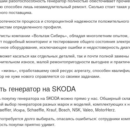
ший работоспособность генератор полностью обесточивает прочие
ю способен лишь незамедлительный ремонт. Сколько стоит такая ус
ного поставщика.
ротечности процесса и стопроцентной надежности положительного
истам определенного профиля.
исты компании «Вольтаж Сибирь», обладая многолетним опытом, 
т подробный мониторинг и тестирование общего состояния электро
нное оборудование, исключающее ошибки и недостоверность диагн
может касаться как отдельных деталей, так и почти полной замены
чительном износе, малой ремонтопригодности выгоднее и практич
 «жизнь», отработавшему свой ресурс агрегату, способен квалиф
ор не хуже нового справляется со своими задачами.
ть генератор на SKODA
 покупку генератора на SKODA можно прямо у нас. Обширный скла
й выбор генераторов разных марок и моделей, комплектующих к 
aeffler, Искра, Schaeffle, Krauf, Bosch, NSK, Valeo, MotorHerz.
потребуется долго выбирать, опасаясь ошибиться: сотрудники ком
ость покупки приятно удивит.