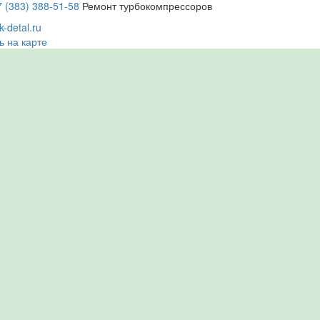
7 (383) 388-51-58
Ремонт турбокомпрессоров
-detal.ru
ь на карте