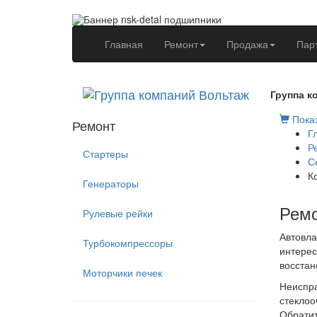
(current)
Главная
Ремонт
Продажа
Пар
Группа к
Показ
Ремонт
Г
Р
Стартеры
С
К
Генераторы
Ремо
Рулевые рейки
Автовла
Турбокомпрессоры
интерес
восстан
Моторчики печек
Неиспра
стеклоо
Обратит