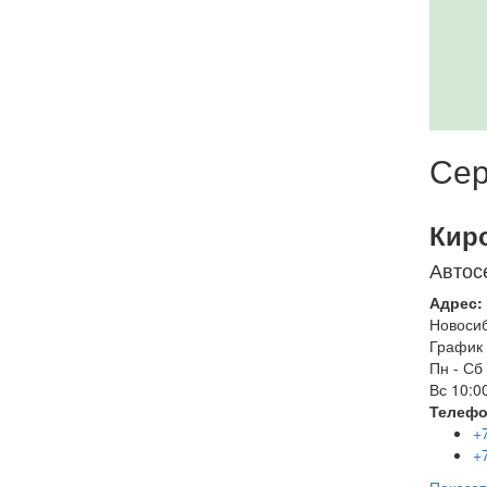
Сер
Кир
Автос
Адрес:
Новоси
График 
Пн - Сб
Вс
10:00
Телефо
+
+