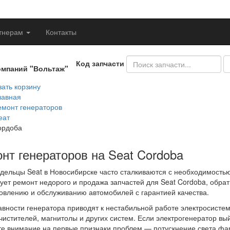
тнерам
Контакты
Код запчасти
омпаний "Вольтаж"
ать корзину
лавная
емонт генераторов
еат
ордоба
нт генераторов на Seat Cordoba
дельцы Seat в Новосибирске часто сталкиваются с необходимость
ует ремонт недорого и продажа запчастей для Seat Cordoba, обрат
овлению и обслуживанию автомобилей с гарантией качества.
вности генератора приводят к нестабильной работе электросистем
чистителей, магнитолы и других систем. Если электрогенератор вый
е внимание на первые признаки проблем — потускнение света фар