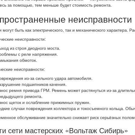
есь за помощью, тем меньше будет стоимость ремонта.
пространенные неисправности
 могут быть как электрического, так и механического характера. Р
ческие неисправности:
ыход из строя диодного моста.
роблемы с реле напряжения.
амыкания обмоток.
еские неисправности:
овреждения из-за сильного удара автомобиля.
азрушение подшипников качения.
знос ремня привода ГРМ. Ремень может растянуться из-за длитель
редыдущего ремонта.
знос щеток и ослабление прижимных пружин.
едкие случаи повреждения коллектора и токосъемного кольца. Обыч
менное обслуживание значительно снижает риск серьёзных полом
ги сети мастерских «Вольтаж Сибирь»