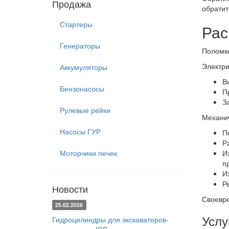
Продажа
обратит
Стартеры
Рас
Генераторы
Поломки
Электри
Аккумуляторы
В
Бензонасосы
П
З
Рулевые рейки
Механич
Насосы ГУР
П
Р
Моторчики печек
И
п
И
Р
Новости
Своевре
25.02.2026
Услу
Гидроцилиндры для экскаваторов-