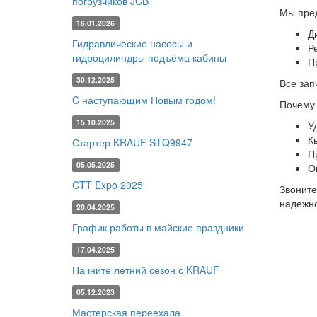
погрузчиков JCB
Мы пре
16.01.2026
Д
Гидравлические насосы и
Р
гидроцилиндры подъёма кабины
П
30.12.2025
Все зап
C наступающим Новым годом!
Почему 
15.10.2025
У
К
Стартер KRAUF STQ9947
П
05.05.2025
О
CTT Expo 2025
Звонит
надежно
28.04.2025
График работы в майские праздники
17.04.2025
Начните летний сезон с KRAUF
05.12.2023
Мастерская переехала