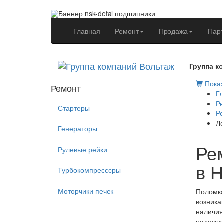
(current)
Главная
Ремонт
Продажа
Пар
Группа к
Показ
Ремонт
Г
Р
Стартеры
Р
Л
Генераторы
Ре
Рулевые рейки
в 
Турбокомпрессоры
Моторчики печек
Поломка
возника
наличия
надежну