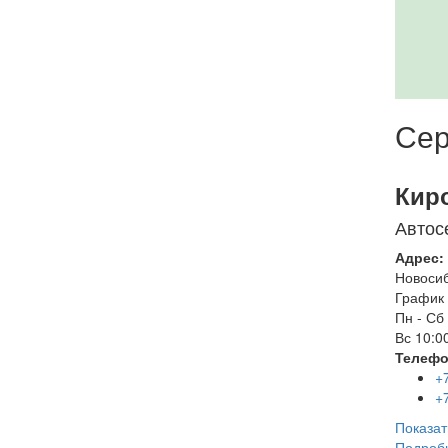
Сер
Кир
Автос
Адрес:
Новоси
График 
Пн - Сб
Вс
10:00
Телефо
+
+
Показат
Подроб