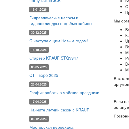
погрузчиков JCB
Б
О
16.01.2026
П
Гидравлические насосы и
Мы орга
гидроцилиндры подъёма кабины
В
30.12.2025
К
C наступающим Новым годом!
Un
B
15.10.2025
M
Стартер KRAUF STQ9947
Pr
D
05.05.2025
M
CTT Expo 2025
В катал
аргумен
28.04.2025
График работы в майские праздники
Если не
17.04.2025
останут
Начните летний сезон с KRAUF
Позвони
05.12.2023
Мастерская переехала