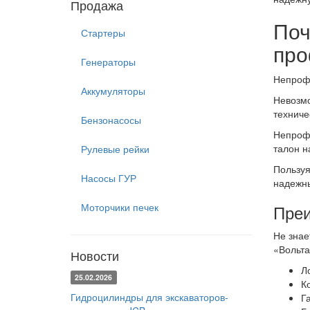
Продажа
Поч
Стартеры
про
Генераторы
Непрофе
Аккумуляторы
Невозмо
техниче
Бензонасосы
Непрофе
талон н
Рулевые рейки
Пользуя
Насосы ГУР
надежны
Моторчики печек
Преи
Не знае
«Вольта
Новости
Л
25.02.2026
К
Гидроцилиндры для экскаваторов-
Г