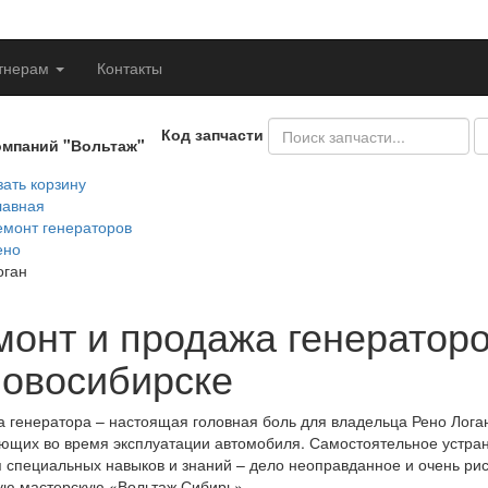
тнерам
Контакты
Код запчасти
омпаний "Вольтаж"
ать корзину
лавная
емонт генераторов
ено
оган
монт и продажа генератор
Новосибирске
 генератора – настоящая головная боль для владельца Рено Логан
ющих во время эксплуатации автомобиля. Самостоятельное устран
 специальных навыков и знаний – дело неоправданное и очень ри
ю мастерскую «Вольтаж Сибирь».