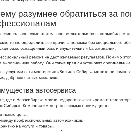
ему разумнее обратиться за п
фессионалам
ссиональное, самостоятельное вмешательство в автомобиль може
жно точно определить все причины поломки без специального обо
ская база, оснащенный бокс и внушительный багаж знаний.
ссиональный ремонт не даст желаемых результатов. Помимо этог
а выполненную работу. Они также вряд ли установят оригинальные
сь услугами сети мастерских «Вольтаж Сибирь» можете не сомневат
х, добросовестных механиков.
мущества автосервиса
те, где в Новосибирске можно недорого заказать ремонт генерато
ж Сибирь». Компания имеет ряд весомых преимуществ:
ояльные цены.
оманду профессиональных автомехаников.
арантию на услуги и товары.