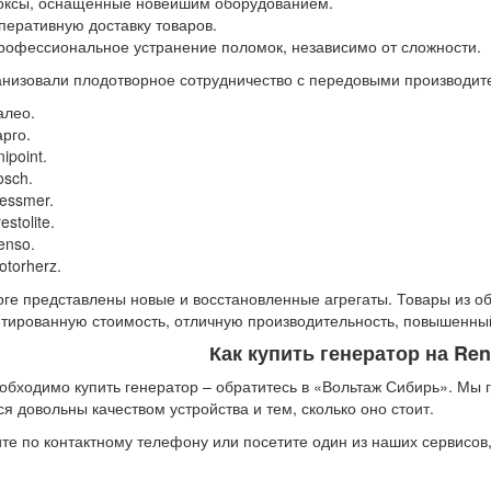
оксы, оснащенные новейшим оборудованием.
перативную доставку товаров.
рофессиональное устранение поломок, независимо от сложности.
низовали плодотворное сотрудничество с передовыми производит
алео.
арго.
ipoint.
osch.
essmer.
estolite.
enso.
otorherz.
оге представлены новые и восстановленные агрегаты. Товары из о
тированную стоимость, отличную производительность, повышенный
Как купить генератор на Re
обходимо купить генератор – обратитесь в «Вольтаж Сибирь». Мы 
ся довольны качеством устройства и тем, сколько оно стоит.
те по контактному телефону или посетите один из наших сервисов,