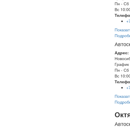
Пн - Сб
Вс
10:00
Телефо
+
Показат
Подроб
Автос
Адрес:
Новоси
График 
Пн - Сб
Вс
10:00
Телефо
+
Показат
Подроб
Окт
Автос