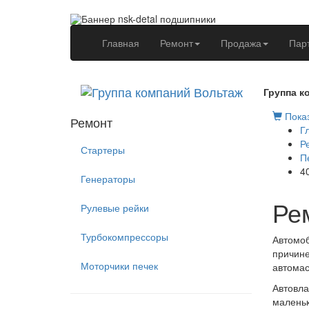
(current)
Главная
Ремонт
Продажа
Пар
Группа к
Показ
Ремонт
Г
Р
Стартеры
П
4
Генераторы
Ре
Рулевые рейки
Турбокомпрессоры
Автомоб
причине
Моторчики печек
автомас
Автовла
маленьк