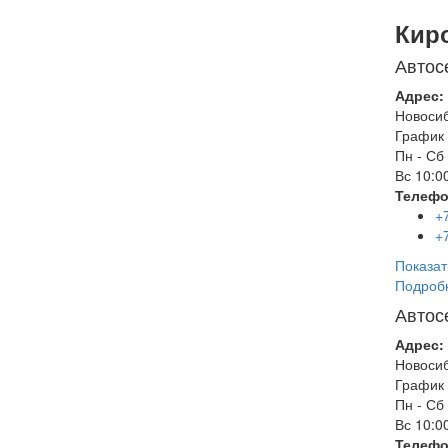
Кир
Автос
Адрес:
Новоси
График 
Пн - Сб
Вс
10:00
Телефо
+
+
Показат
Подроб
Автос
Адрес:
Новоси
График 
Пн - Сб
Вс
10:00
Телефо