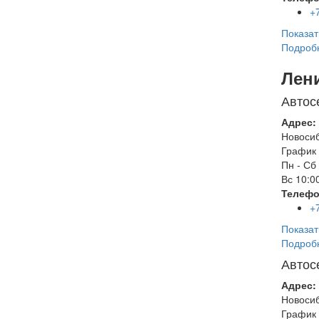
+
Показат
Подроб
Лен
Автос
Адрес:
Новоси
График 
Пн - Сб
Вс
10:00
Телефо
+
Показат
Подроб
Автос
Адрес:
Новоси
График 