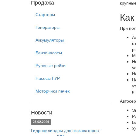
Продажа
крупны
Как
Стартеры
Генераторы
При пол
А
Аккумуляторы
о
р
Бензонасосы
М
Н
Рулевые рейки
у
Н
Насосы ГУР
Ц
у
Моторчики печек
и 
Автосер
Э
Новости
Р
Б
25.02.2026
У
Гидроцилиндры для экскаваторов-