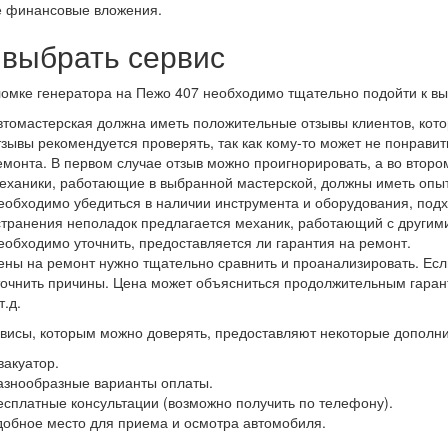
е финансовые вложения.
 выбрать сервис
омке генератора на Пежо 407 необходимо тщательно подойти к вы
втомастерская должна иметь положительные отзывы клиентов, кот
тзывы рекомендуется проверять, так как кому-то может не понравит
емонта. В первом случае отзыв можно проигнорировать, а во втором
еханики, работающие в выбранной мастерской, должны иметь опыт
еобходимо убедиться в наличии инструмента и оборудования, подх
странения неполадок предлагается механик, работающий с другими
еобходимо уточнить, предоставляется ли гарантия на ремонт.
ены на ремонт нужно тщательно сравнить и проанализировать. Есл
точнить причины. Цена может объясниться продолжительным гаран
т.д.
висы, которым можно доверять, предоставляют некоторые дополни
вакуатор.
азнообразные варианты оплаты.
есплатные консультации (возможно получить по телефону).
добное место для приема и осмотра автомобиля.