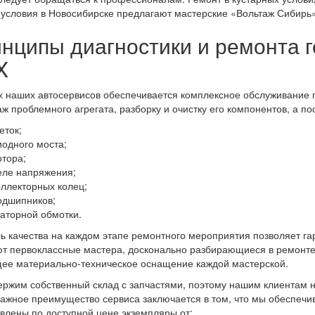
условия в Новосибирске предлагают мастерские «Вольтаж Сибирь».
нципы диагностики и ремонта г
X
х наших автосервисов обеспечивается комплексное обслуживание 
ж проблемного агрегата, разборку и очистку его компонентов, а п
еток;
иодного моста;
отора;
еле напряжения;
оллекторных колец;
одшипников;
таторной обмотки.
ь качества на каждом этапе ремонтного мероприятия позволяет гар
т первоклассные мастера, досконально разбирающиеся в ремонте
ее материально-техническое оснащение каждой мастерской.
ржим собственный склад с запчастями, поэтому нашим клиентам не
ажное преимущество сервиса заключается в том, что мы обеспечив
влены по доступной цене экземпляры от: