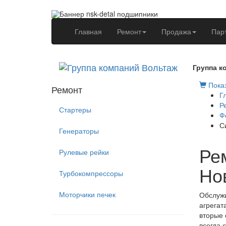
(current)
Главная
Ремонт
Продажа
Пар
Группа к
Показ
Ремонт
Г
Р
Стартеры
Ф
С
Генераторы
Ре
Рулевые рейки
Но
Турбокомпрессоры
Моторчики печек
Обслужи
агрегат
вторые 
всегда 