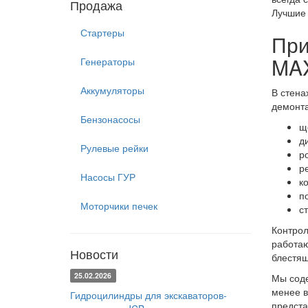
Продажа
Лучшие 
Стартеры
При
MA
Генераторы
Аккумуляторы
В стена
демонта
Бензонасосы
щ
д
Рулевые рейки
р
р
Насосы ГУР
к
п
Моторчики печек
с
Контрол
работаю
Новости
блестящ
25.02.2026
Мы соде
менее в
Гидроцилиндры для экскаваторов-
предста