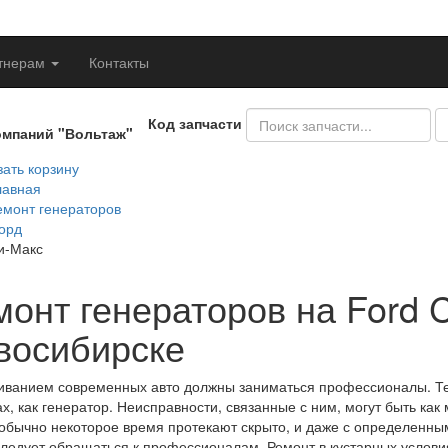
тнерам
Контакты
Код запчасти
омпаний "Вольтаж"
ать корзину
лавная
емонт генераторов
орд
и-Макс
монт генераторов на Ford 
восибирске
ванием современных авто должны заниматься профессионалы. Тем
ах, как генератор. Неисправности, связанные с ним, могут быть как
обычно некоторое время протекают скрыто, и даже с определенны
следует обращаться к профессионалам. Ремонт в кустарных услов