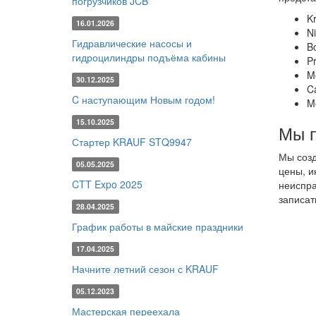
погрузчиков JCB
Kr
16.01.2026
N
Гидравлические насосы и
B
гидроцилиндры подъёма кабины
Pr
M
30.12.2025
C
C наступающим Новым годом!
Mo
15.10.2025
Мы п
Стартер KRAUF STQ9947
Мы созд
05.05.2025
цены, и
CTT Expo 2025
неиспра
записат
28.04.2025
График работы в майские праздники
17.04.2025
Начните летний сезон с KRAUF
05.12.2023
Мастерская переехала