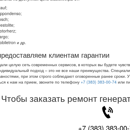
auf;
ippondenso;
osch;
estolite;
otorherz;
argo;
biletron и др.
редоставляем клиентам гарантии
али целую сеть современных сервисов, в которых вы будете чувств
ндивидуальный подход – это не все наши преимущества. Специал
вностями, при этом строго соблюдают оговоренные ранее сроки. У 
ься к нам на прием, звоните по телефону
+7 (383) 383-00-74
или пи
Чтобы заказать ремонт генера
+7 (383) 383-00