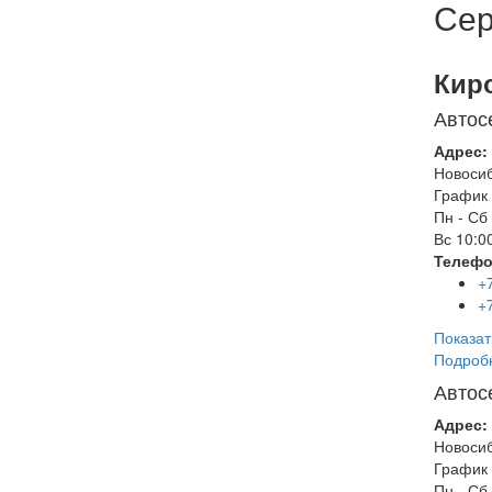
Сер
Кир
Автос
Адрес:
Новоси
График 
Пн - Сб
Вс
10:00
Телефо
+
+
Показат
Подроб
Автос
Адрес:
Новоси
График 
Пн - Сб