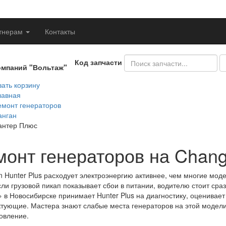
тнерам
Контакты
Код запчасти
омпаний "Вольтаж"
ать корзину
лавная
емонт генераторов
анган
антер Плюс
монт генераторов на Chang
 Hunter Plus расходует электроэнергию активнее, чем многие мод
сли грузовой пикап показывает сбои в питании, водителю стоит сра
 в Новосибирске принимает Hunter Plus на диагностику, оценивает
тующие. Мастера знают слабые места генераторов на этой модели 
овление.