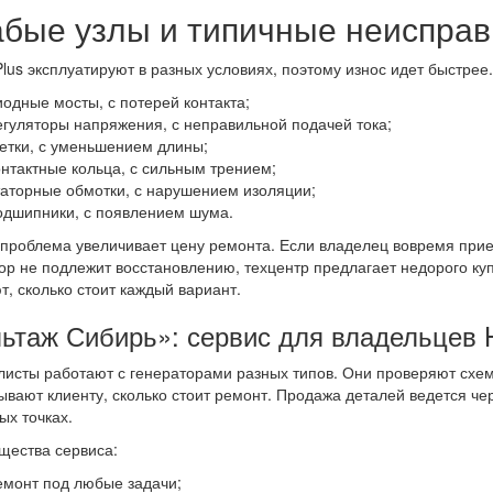
бые узлы и типичные неисправ
Plus эксплуатируют в разных условиях, поэтому износ идет быстрее.
иодные мосты, с потерей контакта;
егуляторы напряжения, с неправильной подачей тока;
етки, с уменьшением длины;
онтактные кольца, с сильным трением;
таторные обмотки, с нарушением изоляции;
одшипники, с появлением шума.
проблема увеличивает цену ремонта. Если владелец вовремя приез
ор не подлежит восстановлению, техцентр предлагает недорого ку
т, сколько стоит каждый вариант.
ьтаж Сибирь»: сервис для владельцев H
исты работают с генераторами разных типов. Они проверяют схем
ывают клиенту, сколько стоит ремонт. Продажа деталей ведется че
ых точках.
ества сервиса:
емонт под любые задачи;