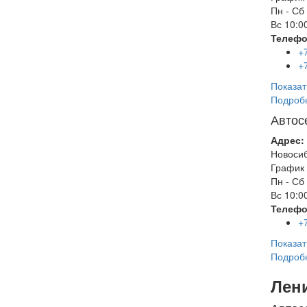
Пн - Сб
Вс
10:00
Телефо
+
+
Показат
Подроб
Автос
Адрес:
Новоси
График 
Пн - Сб
Вс
10:00
Телефо
+
Показат
Подроб
Лен