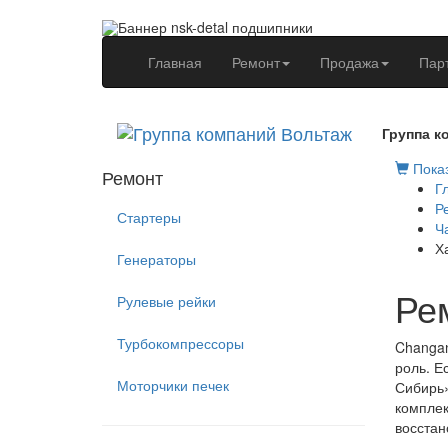
(current)
Главная
Ремонт
Продажа
Пар
Группа к
Показ
Ремонт
Г
Р
Стартеры
Ч
Х
Генераторы
Ре
Рулевые рейки
Турбокомпрессоры
Changan
роль. Е
Моторчики печек
Сибирь»
комплек
восстан