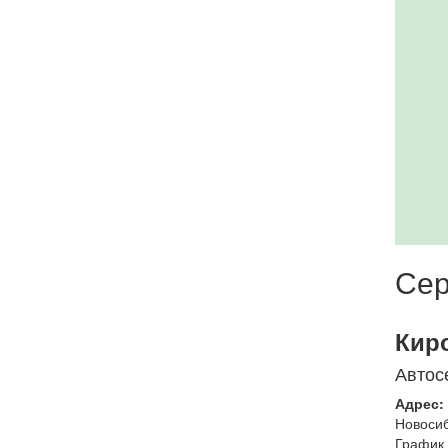
Сер
Кир
Автос
Адрес:
Новоси
График 