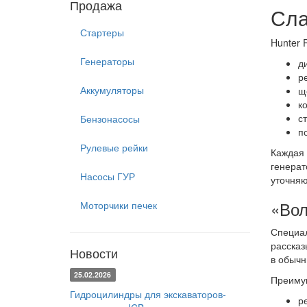
Продажа
Сла
Стартеры
Hunter 
Генераторы
д
р
Аккумуляторы
щ
к
с
Бензонасосы
п
Рулевые рейки
Каждая 
генерат
Насосы ГУР
уточняю
«Вол
Моторчики печек
Специал
рассказ
Новости
в обычн
25.02.2026
Преимущ
Гидроцилиндры для экскаваторов-
р