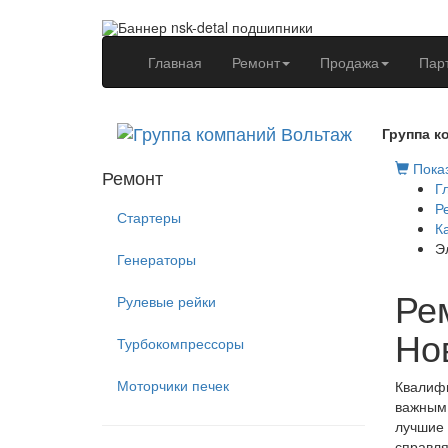
(current)
Главная
Ремонт
Продажа
Пар
Группа к
Показ
Ремонт
Г
Р
Стартеры
К
Э
Генераторы
Рем
Рулевые рейки
Но
Турбокомпрессоры
Моторчики печек
Квалифи
важным 
лучшие 
справля