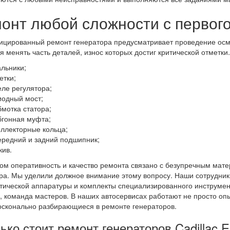
онт любой сложности с первого
цированный ремонт генератора предусматривает проведение осмо
я менять часть деталей, износ которых достиг критической отметки
альники;
етки;
еле регулятора;
иодный мост;
бмотка статора;
бгонная муфта;
оллекторные кольца;
ередний и задний подшипник;
кив.
ом оперативность и качество ремонта связано с безупречным ма
ра. Мы уделили должное внимание этому вопросу. Наши сотрудни
тической аппаратуры и комплекты специализированного инструмент
, команда мастеров. В наших автосервисах работают не просто оп
осконально разбирающиеся в ремонте генераторов.
ько стоит ремонт генераторов Cadillac E