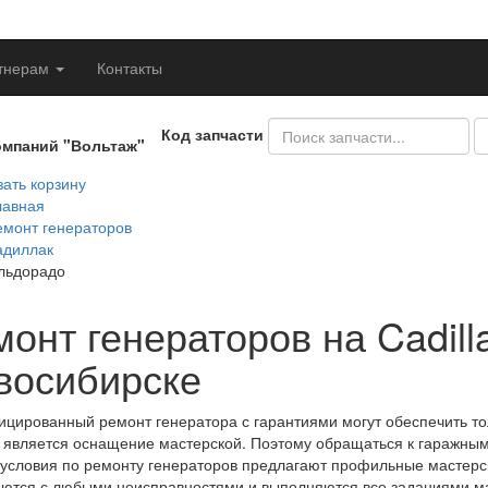
тнерам
Контакты
Код запчасти
омпаний "Вольтаж"
ать корзину
лавная
емонт генераторов
адиллак
льдорадо
онт генераторов на Cadill
восибирске
цированный ремонт генератора с гарантиями могут обеспечить т
является оснащение мастерской. Поэтому обращаться к гаражным 
условия по ремонту генераторов предлагают профильные мастерс
ются с любыми неисправностями и выполняются все заданиями м