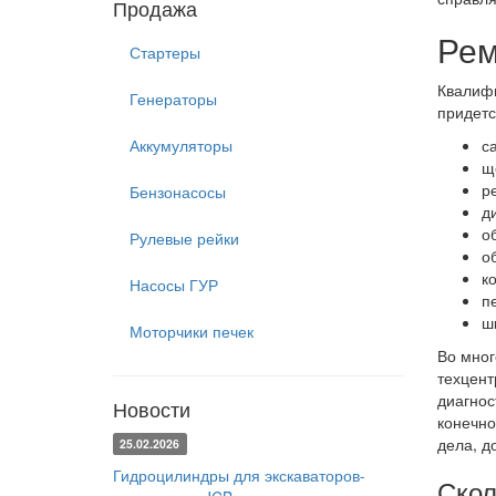
Продажа
Рем
Стартеры
Квалифи
Генераторы
придетс
Аккумуляторы
с
щ
р
Бензонасосы
д
о
Рулевые рейки
о
к
Насосы ГУР
п
ш
Моторчики печек
Во мног
техцент
диагнос
Новости
конечно
дела, д
25.02.2026
Гидроцилиндры для экскаваторов-
Скол