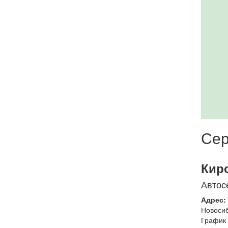
Сер
Кир
Автос
Адрес:
Новоси
График 