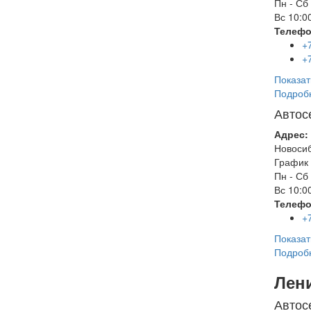
Пн - Сб
Вс
10:00
Телефо
+
+
Показат
Подроб
Автос
Адрес:
Новоси
График 
Пн - Сб
Вс
10:00
Телефо
+
Показат
Подроб
Лен
Автос