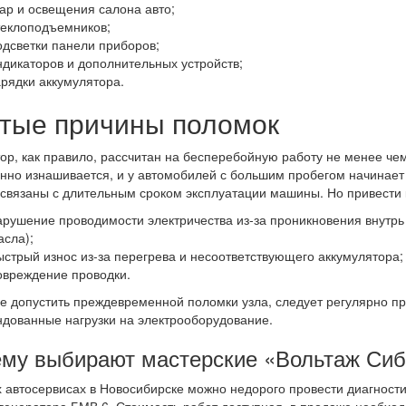
ар и освещения салона авто;
теклоподъемников;
одсветки панели приборов;
ндикаторов и дополнительных устройств;
арядки аккумулятора.
тые причины поломок
ор, как правило, рассчитан на бесперебойную работу не менее чем
нно изнашивается, и у автомобилей с большим пробегом начинает
связаны с длительным сроком эксплуатации машины. Но привести к
арушение проводимости электричества из-за проникновения внутрь 
асла);
ыстрый износ из-за перегрева и несоответствующего аккумулятора;
овреждение проводки.
е допустить преждевременной поломки узла, следует регулярно пр
дованные нагрузки на электрооборудование.
му выбирают мастерские «Вольтаж Си
 автосервисах в Новосибирске можно недорого провести диагност