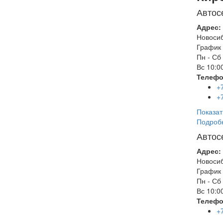
Автос
Адрес:
Новоси
График 
Пн - Сб
Вс
10:00
Телефо
+
+
Показат
Подроб
Автос
Адрес:
Новоси
График 
Пн - Сб
Вс
10:00
Телефо
+