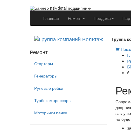
(current)
Главная
Ремонт
Продажа
Пар
Группа к
Показ
Ремонт
Г
Р
Стартеры
Б
6
Генераторы
Ре
Рулевые рейки
Турбокомпрессоры
Совреме
дворник
Моторчики печек
заглуше
не буде
з