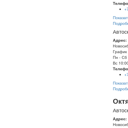
Телефо
+
Показат
Подроб
Автос
Адрес:
Новоси
График 
Пн - Сб
Вс
10:00
Телефо
+
Показат
Подроб
Окт
Автос
Адрес:
Новоси