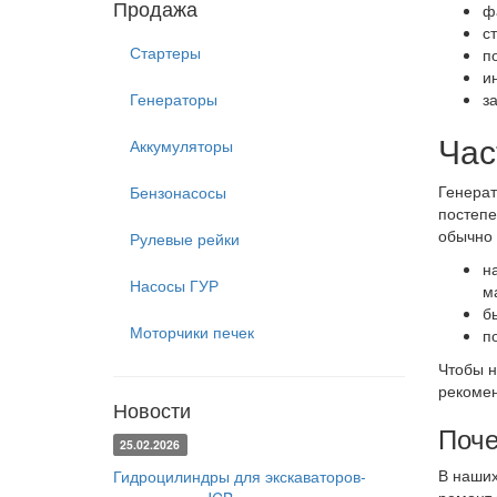
Продажа
ф
с
Стартеры
п
и
Генераторы
з
Час
Аккумуляторы
Генерат
Бензонасосы
постепе
обычно 
Рулевые рейки
н
Насосы ГУР
м
б
Моторчики печек
п
Чтобы н
рекомен
Новости
Поче
25.02.2026
В наших
Гидроцилиндры для экскаваторов-