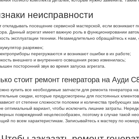
знаки неисправности
т откладывать посещение сервисной мастерской, если возникают п
ора. Данный агрегат имеет важную роль в функционировании авто
ость эксплуатации техники. Незамедлительно обращайтесь к нам, 
ккумулятор разряжен;
лектроприборы перегружаются и возникают ошибки в их работе;
ркость внешнего и внутреннего освещения резко изменилась;
лышен посторонний звук во время запуска агрегата.
ько стоит ремонт генератора на Ауди С
ожно купить все необходимые запчасти для ремонта генератора на 
тельные скидки, которые предусмотрены для постоянных клиентов
 зависит от степени сложности поломки и количества требующих з
е оптимальный вариант, чтобы исключить лишние затраты. Нередки
мерных повреждений нецелесообразен, поэтому в случае такой нео
щий по всем характеристикам. Записывайтесь к мастеру по номе
Чтобы заказать ремонт генера