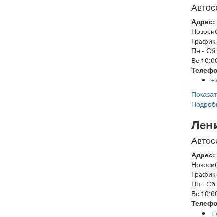
Автос
Адрес:
Новоси
График 
Пн - Сб
Вс
10:00
Телефо
+
Показат
Подроб
Лен
Автос
Адрес:
Новоси
График 
Пн - Сб
Вс
10:00
Телефо
+