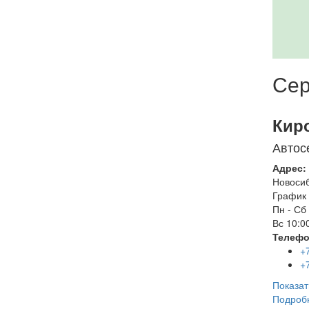
Сер
Кир
Автос
Адрес:
Новоси
График 
Пн - Сб
Вс
10:00
Телефо
+
+
Показат
Подроб