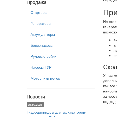
Продажа
При
Стартеры
Не стои
Генераторы
генерат
возможн
Аккумуляторы
а
э
Бензонасосы
я
с
Рулевые рейки
Скол
Насосы ГУР
У нас м
Моторчики печек
дополни
как все
наиболе
Новости
за чрез
подходя
25.02.2026
Гидроцилиндры для экскаваторов-