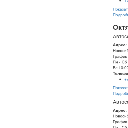
+
Показат
Подроб
Окт
Автос
Адрес:
Новоси
График 
Пн - Сб
Вс
10:00
Телефо
+
Показат
Подроб
Автос
Адрес:
Новоси
График 
Пн - Сб