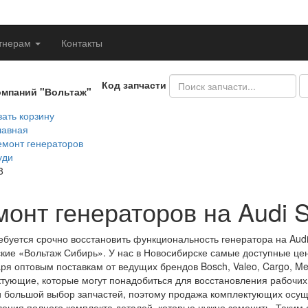
тнерам
Контакты
Код запчасти
омпаний "Вольтаж"
ать корзину
лавная
емонт генераторов
уди
8
монт генераторов на Audi 
ебуется срочно восстановить функциональность генератора на Aud
кие «Вольтаж Сибирь». У нас в Новосибирске самые доступные цены
ря оптовым поставкам от ведущих брендов Bosch, Valeo, Cargo, M
тующие, которые могут понадобиться для восстановления рабочих х
 большой выбор запчастей, поэтому продажа комплектующих осуще
ения полного комплекта деталей, которые нужно заменить. Таким