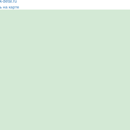
-detal.ru
ь на карте