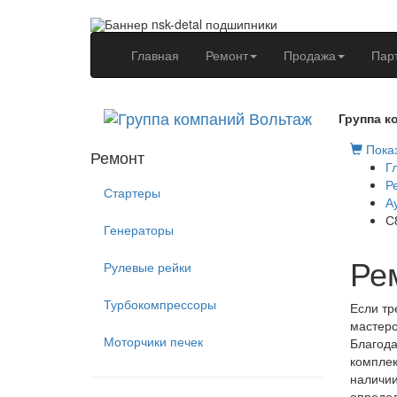
(current)
Главная
Ремонт
Продажа
Пар
Группа к
Показ
Ремонт
Г
Р
Стартеры
А
С
Генераторы
Ре
Рулевые рейки
Турбокомпрессоры
Если тр
мастерс
Моторчики печек
Благода
комплек
наличии
определ