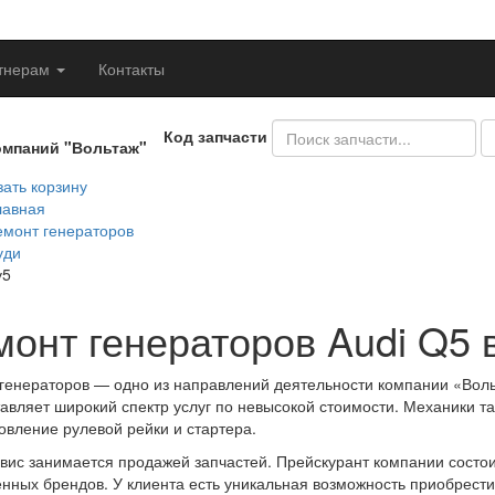
тнерам
Контакты
Код запчасти
омпаний "Вольтаж"
ать корзину
лавная
емонт генераторов
уди
у5
монт генераторов Audi Q5 
генераторов — одно из направлений деятельности компании «Воль
авляет широкий спектр услуг по невысокой стоимости. Механики т
овление рулевой рейки и стартера.
вис занимается продажей запчастей. Прейскурант компании состо
нных брендов. У клиента есть уникальная возможность приобрести 