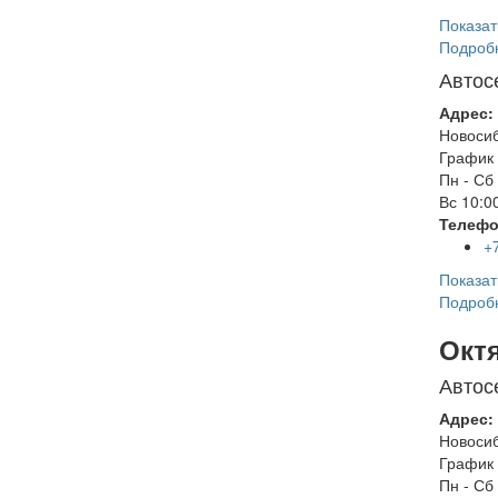
Показат
Подроб
Автос
Адрес:
Новоси
График 
Пн - Сб
Вс
10:00
Телефо
+
Показат
Подроб
Окт
Автос
Адрес:
Новоси
График 
Пн - Сб