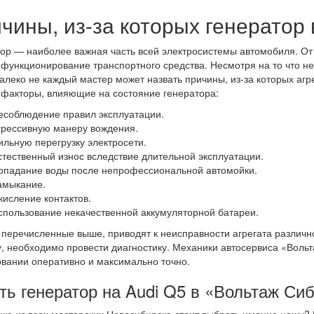
чины, из-за которых генератор 
ор — наиболее важная часть всей электросистемы автомобиля. От т
 функционирование транспортного средства. Несмотря на то что н
далеко не каждый мастер может назвать причины, из-за которых агр
 факторы, влияющие на состояние генератора:
есоблюдение правил эксплуатации.
грессивную манеру вождения.
ильную перегрузку электросети.
стественный износ вследствие длительной эксплуатации.
опадание воды после непрофессиональной автомойки.
амыкание.
кисление контактов.
спользование некачественной аккумуляторной батареи.
 перечисленные выше, приводят к неисправности агрегата различн
, необходимо провести диагностику. Механики автосервиса «Воль
вании оперативно и максимально точно.
ть генератор на Audi Q5 в «Вольтаж Си