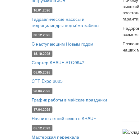
Почему 
погрузчиков JCB
высокий
16.01.2026
восстан
гаранти
Гидравлические насосы и
гидроцилиндры подъёма кабины
Недорог
возможн
30.12.2025
Позвон
C наступающим Новым годом!
наших м
15.10.2025
Стартер KRAUF STQ9947
05.05.2025
CTT Expo 2025
28.04.2025
График работы в майские праздники
17.04.2025
Начните летний сезон с KRAUF
05.12.2023
Мастерская переехала