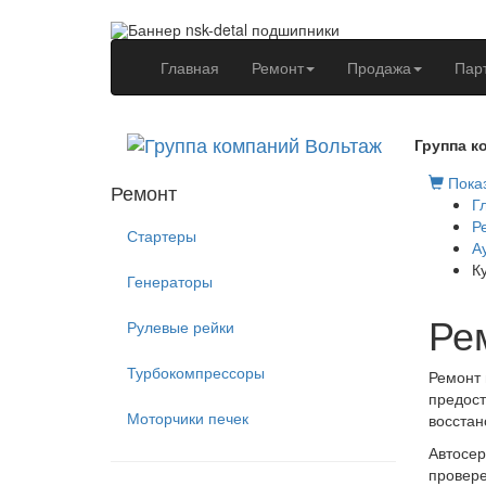
(current)
Главная
Ремонт
Продажа
Пар
Группа к
Показ
Ремонт
Г
Р
Стартеры
А
К
Генераторы
Ре
Рулевые рейки
Турбокомпрессоры
Ремонт 
предост
Моторчики печек
восстан
Автосер
провере