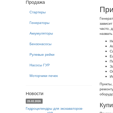
Продажа
При
Стартеры
Генерат
Генераторы
зависит
часто, 
Аккумуляторы
назвать
Н
Бензонасосы
А
С
Рулевые рейки
Е
П
Насосы ГУР
З
О
Моторчики печек
И
Пункты,
ремонту
Новости
оборудо
25.02.2026
Купи
Гидроцилиндры для экскаваторов-