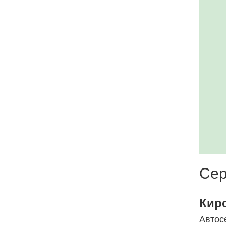
Сер
Кир
Автос